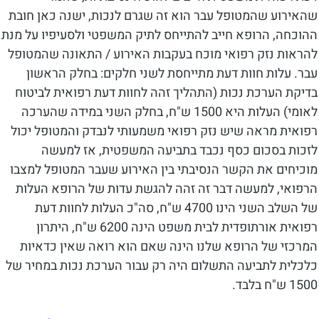
שהאירוע שהמטופל עבר הוא זה שגרם לנכות, ישנה כאן חובת
ההוכחה, הרופא חייב להתייחס לתיק המשפטי ולסעיפיו על מנת
להראות נזק רפואי מוכח בעקבות האירוע / התאונה שהמטופל
עבר. עלות חוות דעת מתייחסת לשני חלקים: בחלק הראשון
בדיקת הערכת נכות (התהליך זהה לחוות דעת רפואית לביטוח
לאומי) העלות היא 1500 ש"ח, בחלק השני במידה שהערכה
רפואית מראה שיש נזק רפואי משמעותי לנבדק והמטופל יכול
לזכות בסכום כסף נכבד בתביעה המשפטית, אז למעשה
מוכיחים את הקשר הנסיבתי בין האירוע שעבר המטופל למצבו
הרפואי, למעשה דבר זה זהה להגשת עדות של הרופא העלות
של השלב השני הינו 4700 ש"ח, סה"כ העלות לחוות דעת
רפואית אורתופדית לבית משפט הינה 6200 ש"ח, היתרון
המרכזי של הרופא שלנו הינה שאם הוא רואה שאין כדאיות
כלכלית לתביעה התשלום היה רק עבור הערכת נכות במחיר של
1500 ש"ח בלבד.